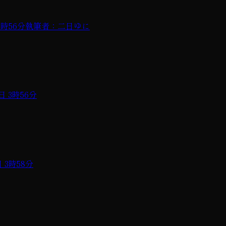
3時56分
執筆者：二日ゆに
日 3時56分
 3時58分