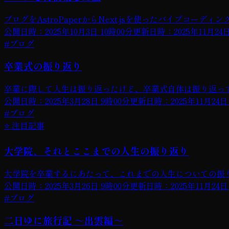
ブログをAstroPaperからNext.jsを使ったバイブコーデ
公開日時：2025年10月3日 10時00分
更新日時：2025年11月24日
#
ブログ
卒業式の振り返り
卒業に際して人生は振り返ったけど、卒業式自体は振り返っ
公開日時：2025年3月28日 9時00分
更新日時：2025年11月24日
#
ブログ
⭐ 注目記事
大学院、それとここまでの人生の振り返り
大学院を卒業するにあたって、これまでの人生についての振
公開日時：2025年3月26日 9時00分
更新日時：2025年11月24日
#
ブログ
二日ゆに旅行記 ～出雲編～