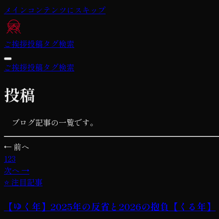
メインコンテンツにスキップ
ご挨拶
投稿
タグ
検索
ご挨拶
投稿
タグ
検索
投稿
ブログ記事の一覧です。
← 前へ
1
2
3
次へ →
⭐ 注目記事
【ゆく年】2025年の反省と2026の抱負【くる年】