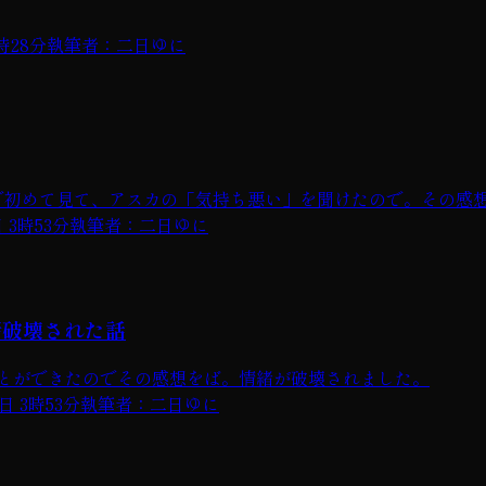
時28分
執筆者：二日ゆに
場で初めて見て、アスカの「気持ち悪い」を聞けたので。その感
 3時53分
執筆者：二日ゆに
緒破壊された話
ことができたのでその感想をば。情緒が破壊されました。
日 3時53分
執筆者：二日ゆに